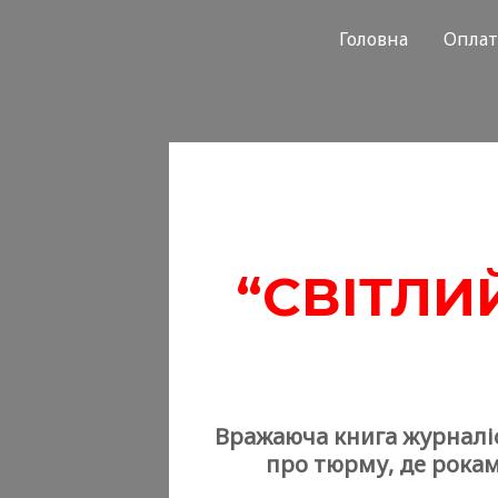
Перейти
Головна
Оплат
до
вмісту
“СВІТЛИ
Вражаюча книга журналіс
про тюрму, де рокам