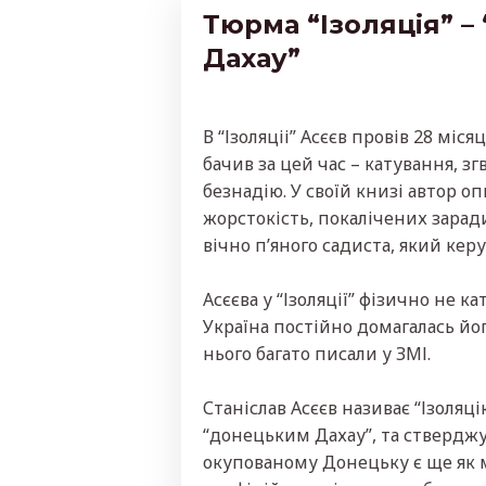
Тюрма “Ізоляція” –
Дахау”
В “Ізоляціі” Асєєв провів 28 міся
бачив за цей час – катування, зг
безнадію. У своїй книзі автор о
жорстокість, покалічених зарад
вічно п’яного садиста, який кер
Асєєва у “Ізоляції” фізично не к
Україна постійно домагалась йо
нього багато писали у ЗМІ.
Станіслав Асєєв називає “Ізоляц
“донецьким Дахау”, та стверджу
окупованому Донецьку є ще як 