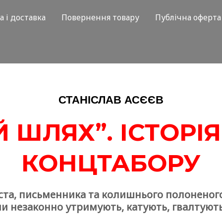
а і доставка
Повернення товару
Публічна оферта
СТАНІСЛАВ АСЄЄВ
Й ШЛЯХ”. ІСТОРІ
КОНЦТАБОРУ
та, письменника та колишнього полоненого
и незаконно утримують, катують, гвалтуют