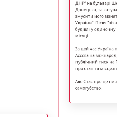
ДНР” на бульварі Ше
Донецька, та катув
змусити його зізна
України”. Після “зі
будівлі у одиночну 
місяці.
За цей час Україна
Асєєва на міжнарод
публічний тиск на 
про стан та місцез
Але Стас про це не 
самогубство.