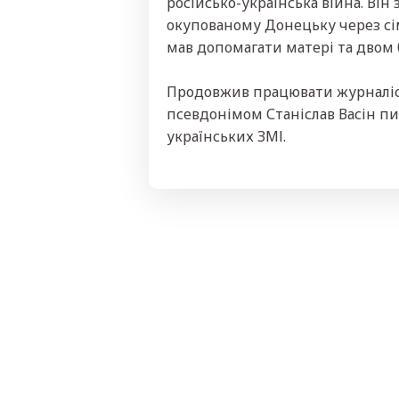
російсько-українська війна. Він
окупованому Донецьку через сі
мав допомагати матері та двом 
Продовжив працювати журналіс
псевдонімом Станіслав Васін пис
українських ЗМІ.