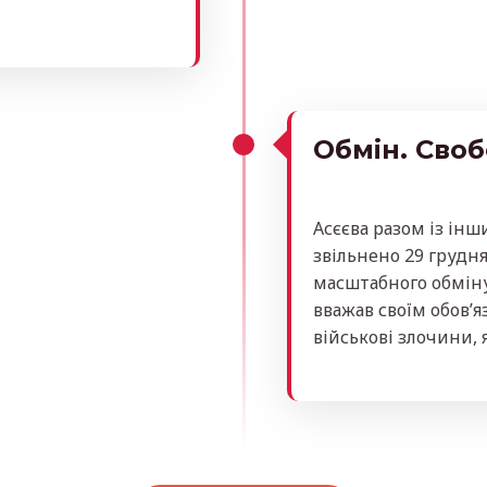
Обмін. Своб
Асєєва разом із ін
звільнено 29 грудня
масштабного обміну
вважав своїм обов’я
військові злочини, я