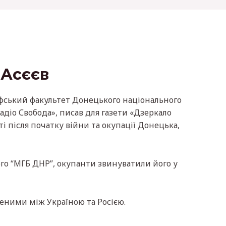
 Асєєв
софський факультет Донецького національного
іо Свобода», писав для газети «Дзеркало
і після початку війни та окупації Донецька,
го “МГБ ДНР”, окупанти звинуватили його у
неними між Україною та Росією.