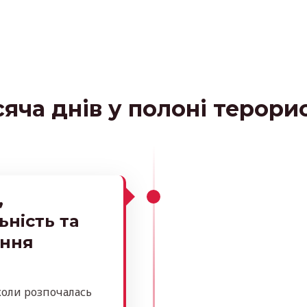
яча днів у полоні терори
,
ьність та
ання
 коли розпочалась