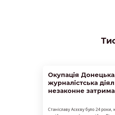
Тис
Окупація Донецька
журналістська діял
незаконне затрим
Станіславу Асєєву було 24 роки,