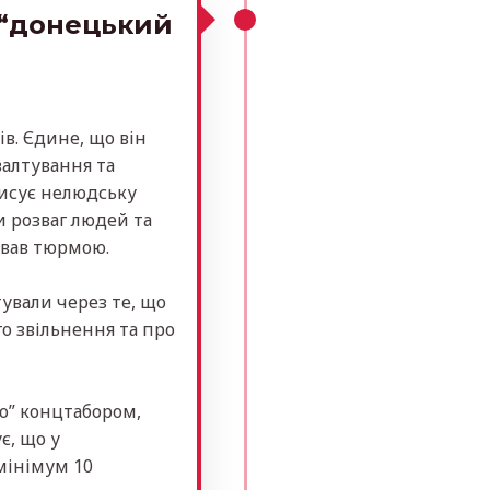
 “донецький
ців. Єдине, що він
валтування та
писує нелюдську
и розваг людей та
ував тюрмою.
атували через те, що
го звільнення та про
ію” концтабором,
є, що у
мінімум 10