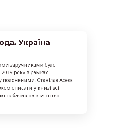
ода. Україна
шими заручниками було
 2019 року в рамках
 полоненими. Станілав Асєєв
зком описати у книзі всі
кі побачив на власні очі.