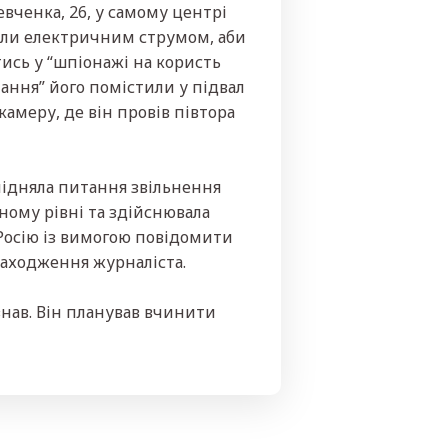
вченка, 26, у самому центрі
али електричним струмом, аби
тись у “шпіонажі на користь
знання” його помістили у підвал
камеру, де він провів півтора
 підняла питання звільнення
ному рівні та здійснювала
Росію із вимогою повідомити
находження журналіста.
знав. Він планував вчинити