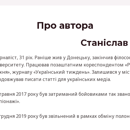
Про автора
Станіслав
наліст, 31 рік. Раніше жив у Донецьку, закінчив філо
іверситету. Працював позаштатним кореспондентом «Рад
ня», журналу «Український тиждень». Залишився у міст
довжував писати статті для українських медіа.
 травня 2017 року був затриманий бойовиками так звано
піонажі».
грудня 2019 року був звільнений в рамках обміну поло