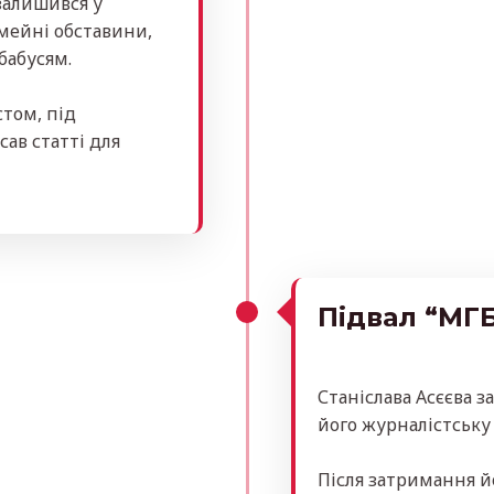
 залишився у
мейні обставини,
бабусям.
том, під
ав статті для
Підвал “МГ
Станіслава Асєєва з
його журналістську 
Після затримання й